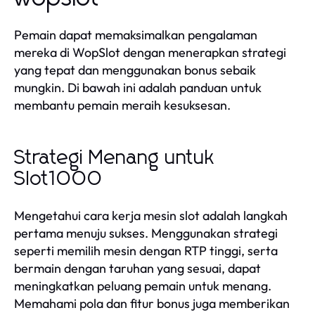
Pemain dapat memaksimalkan pengalaman
mereka di WopSlot dengan menerapkan strategi
yang tepat dan menggunakan bonus sebaik
mungkin. Di bawah ini adalah panduan untuk
membantu pemain meraih kesuksesan.
Strategi Menang untuk
Slot1000
Mengetahui cara kerja mesin slot adalah langkah
pertama menuju sukses. Menggunakan strategi
seperti memilih mesin dengan RTP tinggi, serta
bermain dengan taruhan yang sesuai, dapat
meningkatkan peluang pemain untuk menang.
Memahami pola dan fitur bonus juga memberikan