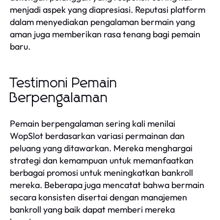
menjadi aspek yang diapresiasi. Reputasi platform
dalam menyediakan pengalaman bermain yang
aman juga memberikan rasa tenang bagi pemain
baru.
Testimoni Pemain
Berpengalaman
Pemain berpengalaman sering kali menilai
WopSlot berdasarkan variasi permainan dan
peluang yang ditawarkan. Mereka menghargai
strategi dan kemampuan untuk memanfaatkan
berbagai promosi untuk meningkatkan bankroll
mereka. Beberapa juga mencatat bahwa bermain
secara konsisten disertai dengan manajemen
bankroll yang baik dapat memberi mereka