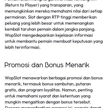
(Return to Player) yang transparan, yang
memungkinkan mereka memahami nilai dari setiap
permainan. Slot dengan RTP tinggi memberikan
peluang yang lebih besar untuk memenangkan
kembali taruhan pemain dalam jangka panjang.
WopSlot mengedepankan kejelasan informasi
untuk membantu pemain membuat keputusan yang
lebih terinformasi.
Promosi dan Bonus Menarik
WopSlot menawarkan berbagai promosi dan bonus
menarik, termasuk bonus sambutan, putaran
gratis, dan program loyalitas. Namun, penting
untuk memahami syarat dan ketentuan yang
mungkin mengaitkan dengan bonus tersebut.
Dengan memanfaatkan promosi ini, pemain dapat