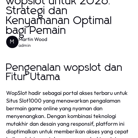
wopslot untuk 2026:
Strategi dan
Kenyamanan Optimal
bagi Pemain
Martin Wood
M
admin
Pengenalan wopslot dan
Fitur Utama
WopSlot hadir sebagai portal akses terbaru untuk
Situs Slot1000 yang menawarkan pengalaman
bermain game online yang nyaman dan
menyenangkan. Dengan kombinasi teknologi
mutakhir dan desain yang responsif, platform ini
dioptimalkan untuk memberikan akses yang cepat