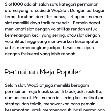
Slot1000 adalah salah satu kategori permainan
utama yang tersedia di WopSlot. Dengan berbagai
tema, taruhan, dan fitur bonus, setiap permainan
slot memiliki daya tarik tersendiri. Pemain dapat
menikmati slot dengan volatilitas rendah untuk
kemenangan kecil yang sering, atau slot dengan
volatilitas tinggi yang menawarkan kesempatan
untuk memenangkan jackpot besar meskipun
dengan frekuensi yang lebih rendah.
Permainan Meja Populer
Selain slot, WopSlot juga memiliki beragam
permainan meja klasik seperti blackjack, roulette,
dan baccarat. Permainan ini sering kali melibatkan
strategi dan taktik, menawarkan para pemain
kesempatan untuk mempengaruhi hasil permainan